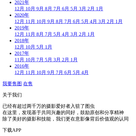
2021年
12月
10月
9月
8月
7月
6月
5月
3月
2月
1月
2020年
12月
11月
10月
9月
8月
7月
6月
5月
4月
3月
2月
1月
2019年
12月
11月
8月
7月
5月
4月
3月
2月
1月
2018年
12月
10月
5月
1月
2017年
11月
10月
7月
5月
3月
2月
1月
2016年
12月
11月
10月
9月
7月
6月
5月
4月
我要售图
在售
关于我们
已经有超过两千万的摄影爱好者入驻了图虫
在这里，发现基于共同兴趣的同好，鼓励原创和分享精神
除了美好的摄影和技能，我们更在意影像背后价值观的认同
下载APP