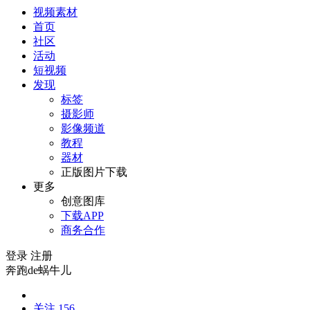
视频素材
首页
社区
活动
短视频
发现
标签
摄影师
影像频道
教程
器材
正版图片下载
更多
创意图库
下载APP
商务合作
登录
注册
奔跑de蜗牛儿
关注 156