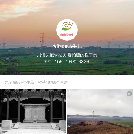
奔跑de蜗牛儿
用镜头记录经历,爱拍照的程序员
156
6826
关注
/
粉丝
共发布557件作品，收获16755个喜欢
15
6