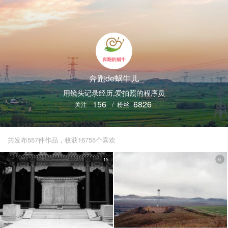
奔跑de蜗牛儿
用镜头记录经历,爱拍照的程序员
156
6826
关注
/
粉丝
共发布557件作品，收获16755个喜欢
15
6