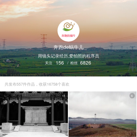
奔跑de蜗牛儿
用镜头记录经历,爱拍照的程序员
156
6826
关注
/
粉丝
共发布557件作品，收获16758个喜欢
15
6